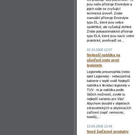
jsou naše přístroje Envirolyte a
jejich stále se zvyšující
technická úroveň. Znáte
manuální přístroje Envirolyte
typu EL, které jsou velice
spolehlivé, ale vyžadují dohled.
Znáte poloautomatické přístroje
typu ELA, které jsou navíc velmi
praktické, poněvadž se...
02.10.2008 12:07
Nejlepší nabídka na
ošetření vody proti
legionele
Legionella pneumophila (nebo
také Legionela) - nebezpečná
bakterie v teplé vodě Nejlepší
nabídka k likvidaci legionely v
TUV - to je nabídka podle
Vašich možností, zvolte tu
nejlepší variantu pro Vás!
Abychom dosáhli v objektech
zdravotnických a ubytovacích
zařízení (např. nemocnic,
hotelů),...
13.09.2008 13:49
Nové špičkové produkty