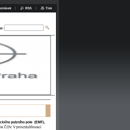
stránek
RSS
Tisk
at:
EMGen
ckého pulzního pole (EMF),
ogie ČOV. V provzdušňovací