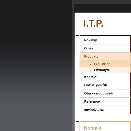
I.T.P.
Novinky
O nás
Produkty
ProEMGen
Envirolyte
Kontakt
Oblasti použití
Otázky a odpovědi
Reference
envirolyte.cz
Kontakt