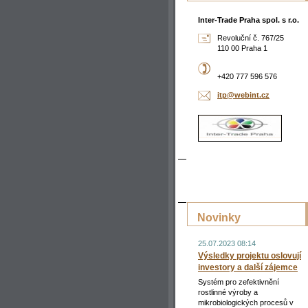
Inter-Trade Praha spol. s r.o.
Revoluční č. 767/25
110 00 Praha 1
+420 777 596 576
itp@webi
nt.cz
Novinky
25.07.2023 08:14
Výsledky projektu oslovují
investory a další zájemce
Systém pro zefektivnění
rostlinné výroby a
mikrobiologických procesů v