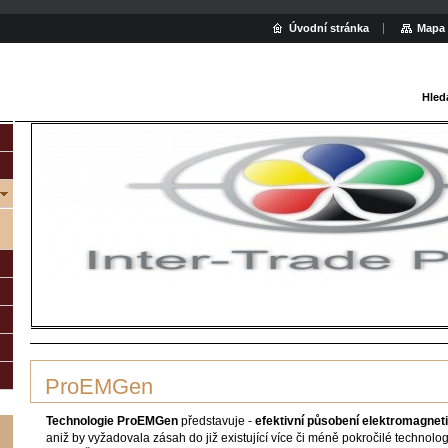
Úvodní stránka
Mapa 
Hled
Inter-Trade Praha spol. s r.o.
>
Produkty
>
Pro
ProEMGen
Technologie ProEMGen
představuje -
efektivní působení
elektromagneti
aniž by vyžadovala zásah do již existující více či méně pokročilé technol