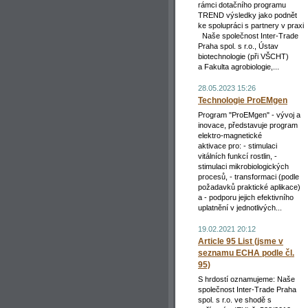
rámci dotačního programu
TREND výsledky jako podnět
ke spolupráci s partnery v praxi
Naše společnost Inter-Trade
Praha spol. s r.o., Ústav
biotechnologie (při VŠCHT)
a Fakulta agrobiologie,...
28.05.2023 15:26
Technologie ProEMgen
Program "ProEMgen" - vývoj a
inovace, představuje program
elektro-magnetické
aktivace pro: - stimulaci
vitálních funkcí rostlin, -
stimulaci mikrobiologických
procesů, - transformaci (podle
požadavků praktické aplikace)
a - podporu jejich efektivního
uplatnění v jednotlivých...
19.02.2021 20:12
Article 95 List (jsme v
seznamu ECHA podle čl.
95)
S hrdostí oznamujeme: Naše
společnost Inter-Trade Praha
spol. s r.o. ve shodě s