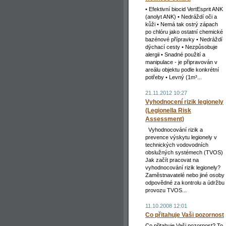
• Efektivní biocid VertEsprit ANK
(anolyt ANK) • Nedráždí oči a
kůži • Nemá tak ostrý zápach
po chlóru jako ostatní chemické
bazénové přípravky • Nedráždí
dýchací cesty • Nezpůsobuje
alergii • Snadné použití a
manipulace - je připravován v
areálu objektu podle konkrétní
potřeby • Levný (1m³...
21.11.2012 10:27
Vyhodnocení rizik legionely
(Legionella Risk
Assessment)
Vyhodnocování rizik a
prevence výskytu legionely v
technických vodovodních
obslužných systémech (TVOS)
Jak začít pracovat na
vyhodnocování rizik legionely?
Zaměstnavatelé nebo jiné osoby
odpovědné za kontrolu a údržbu
provozu TVOS...
11.10.2008 12:01
Co přitahuje Vaši pozornost
Co přitahuje Vaši pozornost? To