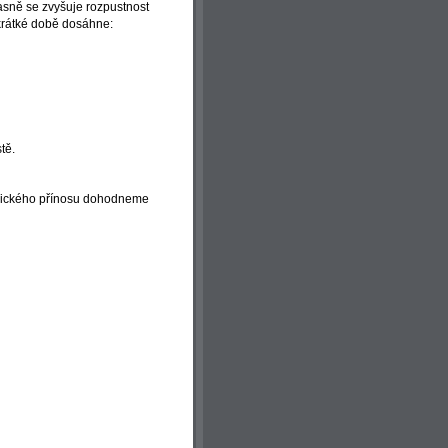
sně se zvyšuje rozpustnost
krátké době dosáhne:
tě.
omického přínosu dohodneme