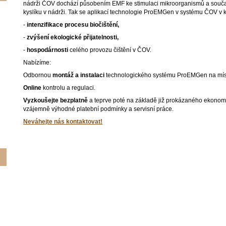
nádrži ČOV dochází působením EMF ke stimulaci mikroorganismů a souča
kyslíku v nádrži. Tak se aplikací technologie ProEMGen v systému ČOV v 
-
intenzifikace procesu biočištění,
-
zvýšení ekologické přijatelnosti,
-
hospodárnosti
celého provozu čištění v ČOV.
Nabízíme:
Odbornou
montáž a instalaci
technologického systému ProEMGen na mís
Online
kontrolu a regulaci.
Vyzkoušejte bezplatně
a teprve poté na základě již prokázaného ekon
vzájemně výhodné platební podmínky a servisní práce.
Neváhejte nás kontaktovat!