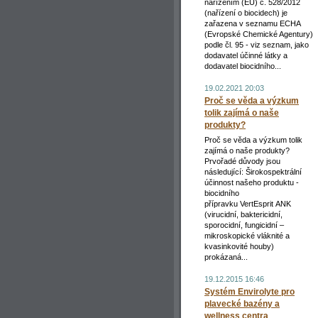
nařízením (EU) č. 528/2012
(nařízení o biocidech) je
zařazena v seznamu ECHA
(Evropské Chemické Agentury)
podle čl. 95 - viz seznam, jako
dodavatel účinné látky a
dodavatel biocidního...
19.02.2021 20:03
Proč se věda a výzkum
tolik zajímá o naše
produkty?
Proč se věda a výzkum tolik
zajímá o naše produkty?
Prvořadé důvody jsou
následující: Širokospektrální
účinnost našeho produktu -
biocidního
přípravku VertEsprit ANK
(virucidní, baktericidní,
sporocidní, fungicidní –
mikroskopické vláknité a
kvasinkovité houby)
prokázaná...
19.12.2015 16:46
Systém Envirolyte pro
plavecké bazény a
wellness centra